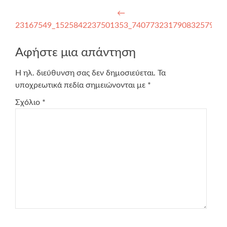
Πλοήγηση
←
23167549_1525842237501353_7407732317908325790_n
άρθρων
Αφήστε μια απάντηση
Η ηλ. διεύθυνση σας δεν δημοσιεύεται.
Τα
υποχρεωτικά πεδία σημειώνονται με
*
Σχόλιο
*