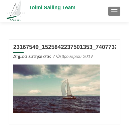
Tolmi Sailing Team
TOGGL
23167549_1525842237501353_7407732317
Δημοσιεύτηκε στις
7 Φεβρουαρίου 2019