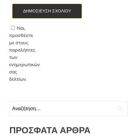
Ναι,
προσθέστε
με στους
παραλήπτες
των
ενημερωτικών
σας
δελτίων.
Αναζήτηση
για:
ΠΡΌΣΦΑΤΑ ΆΡΘΡΑ